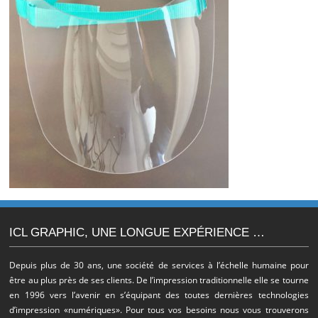
ICL GRAPHIC, UNE LONGUE EXPÉRIENCE …
Depuis plus de 30 ans, une société de services à l’échelle humaine pour
être au plus près de ses clients. De l’impression traditionnelle elle se tourne
en 1996 vers l’avenir en s’équipant des toutes dernières technologies
d’impression «numériques». Pour tous vos besoins nous vous trouverons