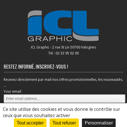
ICL Graphic - 2 rue St Lin 50700 Valognes
Tél : 02 33 95 02 00
RESTEZ INFORMÉ, INSCRIVEZ-VOUS !
Recevez directement par mail nos offres promotionnelles, les nouveautés,
...
Your email:
Ce site utilise des cookies et vous donne le contrôle sur
ceux que vous souhaitez activer
Tout accepter
Tout refuser
Personnaliser
Copyright © 2016 - 2026
ICL Graphic
.
Mentions Légales
- Création